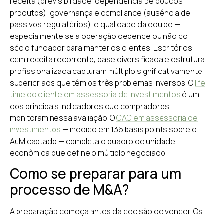
receita (previsibilidade, dependência de poucos
produtos), governança e compliance (ausência de
passivos regulatórios), e qualidade da equipe —
especialmente se a operação depende ou não do
sócio fundador para manter os clientes. Escritórios
com receita recorrente, base diversificada e estrutura
profissionalizada capturam múltiplo significativamente
superior aos que têm os três problemas inversos. O
life
time do cliente em assessoria de investimentos
é um
dos principais indicadores que compradores
monitoram nessa avaliação. O
CAC em assessoria de
investimentos
— medido em 136 basis points sobre o
AuM captado — completa o quadro de unidade
econômica que define o múltiplo negociado.
Como se preparar para um
processo de M&A?
A preparação começa antes da decisão de vender. Os