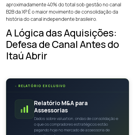
aproximadamente 40% do total sob gestão no canal
B2B da XP. É o maior movimento de consolidação da
história do canal independente brasileiro.
A Lógica das Aquisições:
Defesa de Canal Antes do
Itaú Abrir
●
RELATÓRIO EXCLUSIVO
Relatório M&A para
Assessorias
Dados sobre valuation, ondas de consolidação e
o que os compradores estratégicos estão
pagando hoje no mercado de assessoria de