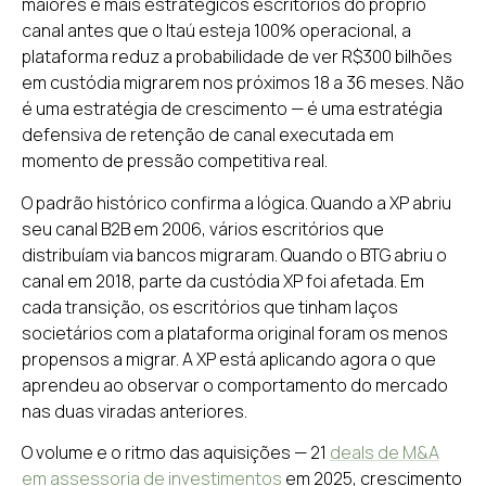
maiores e mais estratégicos escritórios do próprio
canal antes que o Itaú esteja 100% operacional, a
plataforma reduz a probabilidade de ver R$300 bilhões
em custódia migrarem nos próximos 18 a 36 meses. Não
é uma estratégia de crescimento — é uma estratégia
defensiva de retenção de canal executada em
momento de pressão competitiva real.
O padrão histórico confirma a lógica. Quando a XP abriu
seu canal B2B em 2006, vários escritórios que
distribuíam via bancos migraram. Quando o BTG abriu o
canal em 2018, parte da custódia XP foi afetada. Em
cada transição, os escritórios que tinham laços
societários com a plataforma original foram os menos
propensos a migrar. A XP está aplicando agora o que
aprendeu ao observar o comportamento do mercado
nas duas viradas anteriores.
O volume e o ritmo das aquisições — 21
deals de M&A
em assessoria de investimentos
em 2025, crescimento