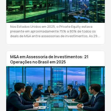
Nos Estados Unidos em 2025, o Private Equity estava
presente em aproximadamente 75% a 80% de todos os
deals de M&A entre assessorias de investimentos. As 299
RIAs com participação de PE controlam quase US$6
trilhões em ativos — 23% de toda a indústria — apesar de
representarem apenas 3,7% das firmas. A taxa de […]
M&A em Assessoria de Investimentos: 21
Operações no Brasil em 2025