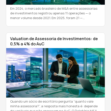
Em 2024, o mercado brasileiro de M&A entre assessorias
de investimentos registrou apenas 11 operações — o
menor volume desde 2021. Em 2025, foram 21 —
crescimento de 91% em relação ao ano anterior, com
atividade consistente em todos os quatro trimestres. Os
dados constam no Relatório M&A AAWZ 1T 2026, que
documenta 91 movimentações […]
Valuation de Assessoria de Investimentos: de
0,5% a 4% do AuC
Quando um sócio de escritório pergunta “quanto vale
minha assessoria?”, a resposta mais honesta é: depende
de variáveis que não aparecem no AuC. O Relatório M&A