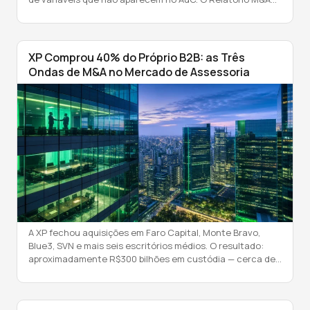
AAWZ 1T 2026 documenta que o valuation de assessoria
de investimentos varia de 0,5% a 4% do AuC — uma
amplitude de 8x entre o piso e o teto. […]
XP Comprou 40% do Próprio B2B: as Três
Ondas de M&A no Mercado de Assessoria
A XP fechou aquisições em Faro Capital, Monte Bravo,
Blue3, SVN e mais seis escritórios médios. O resultado:
aproximadamente R$300 bilhões em custódia — cerca de
40% do próprio canal B2B da XP — agora tem a XP como
sócia. O dado consta no Relatório Setorial AAWZ 2026 e
representa o movimento mais relevante de […]