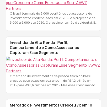
O Brasil tem mais de 3.000 escritórios de assessoria de
investimentos credenciados em 2025 — e a projeção é de
5.000 a 6.000 até 2030. O crescimento não é acidental. É
consequência direta de um mercado que multiplicou sete
vezes em dez anos e que ainda não tem estrutura de
distribuição suficiente para atender a […]
Investidor de Alta Renda: Perfil,
Comportamento e Como Assessorias
Capturam Esse Segmento
O mercado de investimentos de pessoa física no Brasil
cresceu sete vezes em dez anos — de R$ 1,2 trilhão em
2015 para R$ 8,6 trilhões em 2025. Mas esse crescimento
não se distribuiu de forma uniforme. Um segmento
específico avançou mais do que o dobro da média do
mercado: a Alta Renda, clientes com […]
Mercado de Investimentos Cresceu 7x em 10