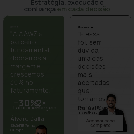
Estratégia, execução e
confiança
em cada decisão
"A AAWZ é
"E essa
parceiro
foi,
sem
fundamental,
dúvida
,
dobramos a
uma das
margem e
decisões
crescemos
mais
30% no
acertadas
faturamento."
que
tomamos."
+30%
2×
Rafael Garcia
Faturamento
Margem
Sócio Fundador
InvestPartner
Álvaro Dalla
Acessar case
Gatta
completo
Sócio Fundador
Olimpo