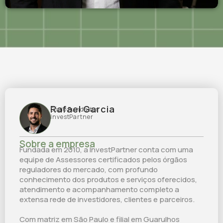
Rafael Garcia
Sócio Fundador
InvestPartner
Sobre a empresa
Fundada em 2010, a InvestPartner conta com uma
equipe de Assessores certificados pelos órgãos
reguladores do mercado, com profundo
conhecimento dos produtos e serviços oferecidos,
atendimento e acompanhamento completo a
extensa rede de investidores, clientes e parceiros.
Com matriz em São Paulo e filial em Guarulhos