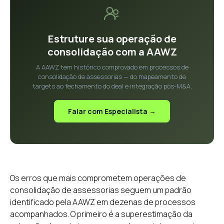
Estruture sua operação de
consolidação com a AAWZ
A AAWZ tem histórico comprovado em processos de
consolidação de assessorias — do mapeamento de
targets ao fechamento do deal e integração pós-M&A.
Falar com Especialista →
Os erros que mais comprometem operações de
consolidação de assessorias seguem um padrão
identificado pela AAWZ em dezenas de processos
acompanhados. O primeiro é a superestimação da