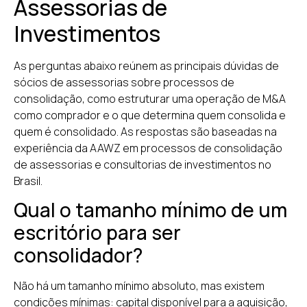
Assessorias de
A AAWZ
fun
Investimentos
sua consul
As perguntas abaixo reúnem as principais dúvidas de
sócios de assessorias sobre processos de
consolidação, como estruturar uma operação de M&A
investiment
como comprador e o que determina quem consolida e
quem é consolidado. As respostas são baseadas na
experiência da AAWZ em processos de consolidação
de assessorias e consultorias de investimentos no
Brasil.
Do credenciamento CVM ao plug oper
Qual o tamanho mínimo de um
estrutura completa para fundar consu
escritório para ser
investimento com a própria marca, s
consolidador?
sem conflito.
Não há um tamanho mínimo absoluto, mas existem
condições mínimas: capital disponível para a aquisição,