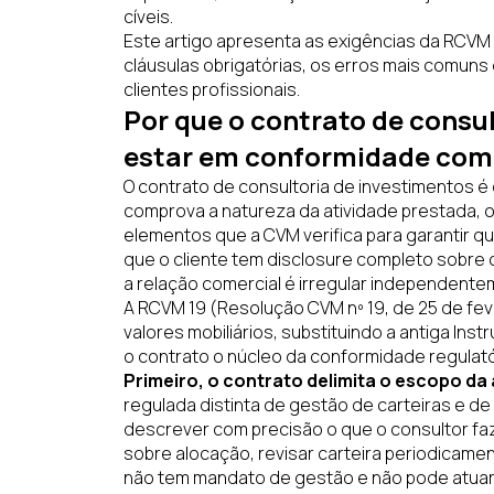
cíveis.
Este artigo apresenta as exigências da RCVM 
cláusulas obrigatórias, os erros mais comuns
clientes profissionais.
Por que o contrato de consu
estar em conformidade com
O contrato de consultoria de investimentos é
comprova a natureza da atividade prestada, 
elementos que a CVM verifica para garantir q
que o cliente tem disclosure completo sobre
a relação comercial é irregular independente
A RCVM 19 (Resolução CVM nº 19, de 25 de fev
valores mobiliários, substituindo a antiga Ins
o contrato o núcleo da conformidade regulató
Primeiro, o contrato delimita o escopo da 
regulada distinta de gestão de carteiras e de
descrever com precisão o que o consultor fa
sobre alocação, revisar carteira periodicame
não tem mandato de gestão e não pode atuar 