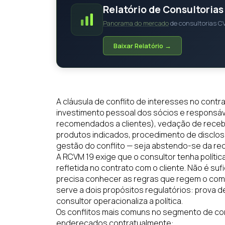
Relatório de Consultoria
Panorama do mercado
de consultorias CV
Baixar Relatório →
A cláusula de conflito de interesses no contra
investimento pessoal dos sócios e responsáv
recomendados a clientes), vedação de recebi
produtos indicados, procedimento de disclos
gestão do conflito — seja abstendo-se da rec
A RCVM 19 exige que o consultor tenha políti
refletida no contrato com o cliente. Não é suf
precisa conhecer as regras que regem o comp
serve a dois propósitos regulatórios: prova d
consultor operacionaliza a política.
Os conflitos mais comuns no segmento de con
endereçados contratualmente: