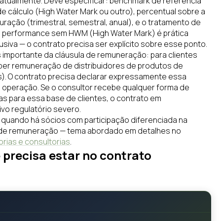
atualmente. Deve especificar: benchmark de referência
e cálculo (High Water Mark ou outro), percentual sobre a
ação (trimestral, semestral, anual), e o tratamento de
e performance sem HWM (High Water Mark) é prática
siva — o contrato precisa ser explícito sobre esse ponto.
is importante da cláusula de remuneração: para clientes
eber remuneração de distribuidores de produtos de
s). O contrato precisa declarar expressamente essa
da operação. Se o consultor recebe qualquer forma de
ras para essa base de clientes, o contrato em
vo regulatório severo.
, quando há sócios com participação diferenciada na
la de remuneração — tema abordado em detalhes no
rias e consultorias
.
e precisa estar no contrato