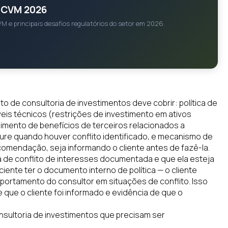
s CVM 2026
M e principais desafios regulatórios do setor em 2026.
to de consultoria de investimentos deve cobrir: política de
eis técnicos (restrições de investimento em ativos
mento de benefícios de terceiros relacionados a
ure quando houver conflito identificado, e mecanismo de
omendação, seja informando o cliente antes de fazê-la.
ca de conflito de interesses documentada e que ela esteja
iciente ter o documento interno de política — o cliente
ortamento do consultor em situações de conflito. Isso
e que o cliente foi informado e evidência de que o
sultoria de investimentos que precisam ser