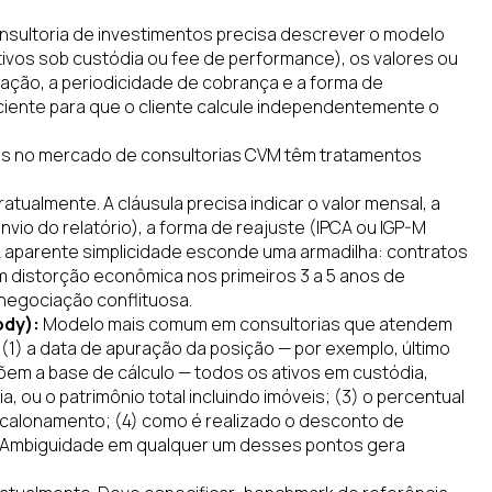
nsultoria de investimentos precisa descrever o modelo
tivos sob custódia ou fee de performance), os valores ou
ração, a periodicidade de cobrança e a forma de
iente para que o cliente calcule independentemente o
s no mercado de consultorias CVM têm tratamentos
tualmente. A cláusula precisa indicar o valor mensal, a
nvio do relatório), a forma de reajuste (IPCA ou IGP-M
 A aparente simplicidade esconde uma armadilha: contratos
am distorção econômica nos primeiros 3 a 5 anos de
negociação conflituosa.
ody):
Modelo mais comum em consultorias que atendem
r: (1) a data de apuração da posição — por exemplo, último
mpõem a base de cálculo — todos os ativos em custódia,
, ou o patrimônio total incluindo imóveis; (3) o percentual
escalonamento; (4) como é realizado o desconto de
. Ambiguidade em qualquer um desses pontos gera