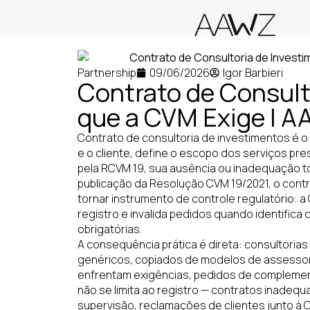
Partnership
09/06/2026
Igor Barbieri
Contrato de Consult
que a CVM Exige | 
Contrato de consultoria de investimentos é o
e o cliente, define o escopo dos serviços p
pela RCVM 19, sua ausência ou inadequação to
publicação da Resolução CVM 19/2021, o contr
tornar instrumento de controle regulatório: 
registro e invalida pedidos quando identific
obrigatórias.
A consequência prática é direta: consultori
genéricos, copiados de modelos de assessor
enfrentam exigências, pedidos de complemen
não se limita ao registro — contratos inade
supervisão, reclamações de clientes junto à