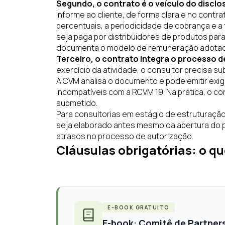
Segundo, o contrato é o veículo do discl
informe ao cliente, de forma clara e no contr
percentuais, a periodicidade de cobrança e 
seja paga por distribuidores de produtos para
documenta o modelo de remuneração adota
Terceiro, o contrato integra o processo d
exercício da atividade, o consultor precisa s
A CVM analisa o documento e pode emitir exigê
incompatíveis com a RCVM 19. Na prática, o cont
submetido.
Para consultorias em estágio de estruturação
seja elaborado antes mesmo da abertura do pe
atrasos no processo de autorização.
Cláusulas obrigatórias: o qu
E-BOOK GRATUITO
E-book: Comitê de Partner