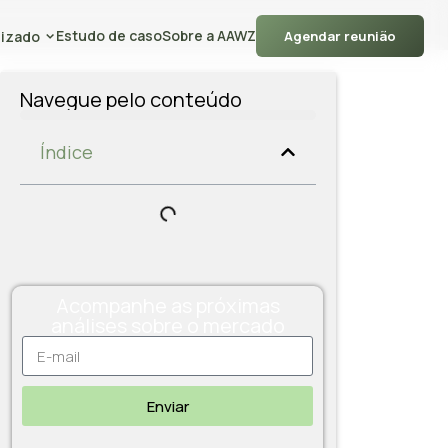
Estudo de caso
Sobre a AAWZ
izado
Agendar reunião
Navegue pelo conteúdo
Índice
Acompanhe as próximas
análises sobre o mercado
Enviar