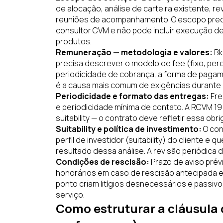
de alocação, análise de carteira existente, rev
reuniões de acompanhamento. O escopo precis
consultor CVM e não pode incluir execução de 
produtos.
Remuneração — metodologia e valores:
Bl
precisa descrever o modelo de fee (fixo, perc
periodicidade de cobrança, a forma de paga
é a causa mais comum de exigências durante o
Periodicidade e formato das entregas:
Fre
e periodicidade mínima de contato. A RCVM 19
suitability — o contrato deve refletir essa ob
Suitability e política de investimento:
O con
perfil de investidor (suitability) do cliente
resultado dessa análise. A revisão periódica 
Condições de rescisão:
Prazo de aviso pré
honorários em caso de rescisão antecipada 
ponto criam litígios desnecessários e passiv
serviço.
Como estruturar a cláusula 