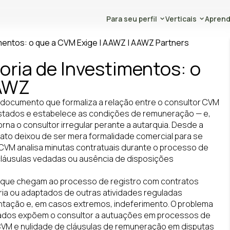
Para seu perfil
Verticais
Aprend
oria de Investimentos: o
AAWZ
 documento que formaliza a relação entre o consultor CVM
restados e estabelece as condições de remuneração — e,
rna o consultor irregular perante a autarquia. Desde a
ato deixou de ser mera formalidade comercial para se
a CVM analisa minutas contratuais durante o processo de
a cláusulas vedadas ou ausência de disposições
as que chegam ao processo de registro com contratos
ia ou adaptados de outras atividades reguladas
tação e, em casos extremos, indeferimento. O problema
quados expõem o consultor a autuações em processos de
 CVM e nulidade de cláusulas de remuneração em disputas