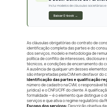
Inclui modelos de cláusulas societárias 
Baixar E-book →
As cláusulas obrigatórias do contrato de con
identificação completa das partes e do cons
dos serviços, modelo e metodologia de remun
política de conflito de interesses, disclosu
técnicos, e condições de encerramento do c
A ausência de qualquer um desses elementos 
são interpretadas pela CVM em desfavor do co
Identificação das partes e qualificação re
número de cadastro na CVM, o responsável té
jurídica) e o CNPJ/CPF do cliente. A qualifica
formalidade — é o elemento que distingue o
serviços e que ativa o regime regulatório da 
Escopo dos serviços:
Descrição objetiva da