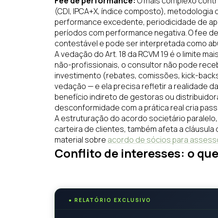
Fee de performance:
O mais complexo contr
(CDI, IPCA+X, índice composto), metodologia d
performance excedente, periodicidade de apur
períodos com performance negativa. O fee d
contestável e pode ser interpretada como abu
A vedação do Art. 18 da RCVM 19 é o limite ma
não-profissionais, o consultor não pode rec
investimento (rebates, comissões, kick-back
vedação — e ela precisa refletir a realidade 
benefício indireto de gestoras ou distribuido
desconformidade com a prática real cria passi
A estruturação do acordo societário paralelo
carteira de clientes, também afeta a cláusu
material sobre
acordo de sócios para assesso
Conflito de interesses: o qu
●
RELATÓRIO EXCLUSIVO