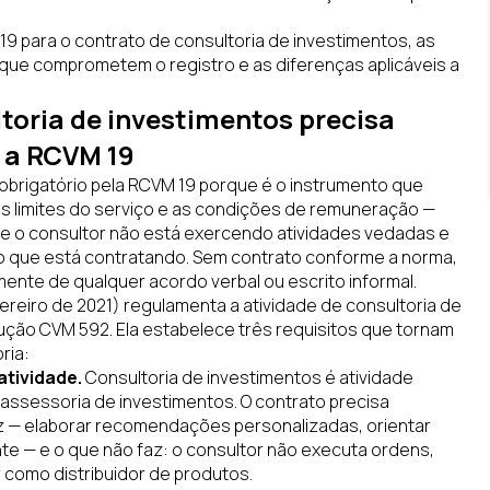
19 para o contrato de consultoria de investimentos, as
 que comprometem o registro e as diferenças aplicáveis a
ltoria de investimentos precisa
 a RCVM 19
 obrigatório pela RCVM 19 porque é o instrumento que
os limites do serviço e as condições de remuneração —
ue o consultor não está exercendo atividades vedadas e
 o que está contratando. Sem contrato conforme a norma,
mente de qualquer acordo verbal ou escrito informal.
ereiro de 2021) regulamenta a atividade de consultoria de
trução CVM 592. Ela estabelece três requisitos que tornam
ria:
atividade.
Consultoria de investimentos é atividade
 assessoria de investimentos. O contrato precisa
z — elaborar recomendações personalizadas, orientar
nte — e o que não faz: o consultor não executa ordens,
como distribuidor de produtos.