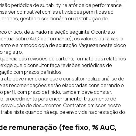
isão periódica de suitability, relatórios de performance,
a ser compatível com as atividades permitidas ao
ordens, gestão discricionária ou distribuição de
oco crítico, detalhado na seção seguinte. O contrato
entual sobre AuC, performance), os valores ou faixas, a
mento e a metodologia de apuração. Vagueza neste bloco
 registro.
quência das revisões de carteira, formato dos relatórios
 exige que o consultor faça revisões periódicas de
rigação com prazos definidos.
trato deve mencionar que o consultor realiza análise de
 e que as recomendações serão elaboradas considerando o
do perfil, com prazo definido, também deve constar.
vio, procedimento para encerramento, tratamento de
e devolução de documentos. Contratos omissos neste
o trabalhista quando há equipe envolvida na prestação do
de remuneração (fee fixo, % AuC,