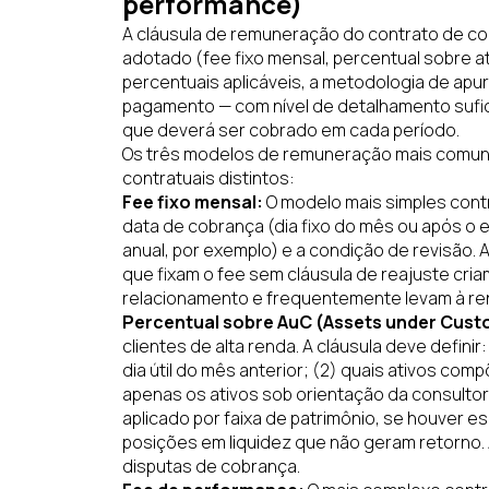
performance)
A cláusula de remuneração do contrato de co
adotado (fee fixo mensal, percentual sobre a
percentuais aplicáveis, a metodologia de apu
pagamento — com nível de detalhamento sufic
que deverá ser cobrado em cada período.
Os três modelos de remuneração mais comun
contratuais distintos:
Fee fixo mensal:
O modelo mais simples contra
data de cobrança (dia fixo do mês ou após o e
anual, por exemplo) e a condição de revisão.
que fixam o fee sem cláusula de reajuste cri
relacionamento e frequentemente levam à re
Percentual sobre AuC (Assets under Cust
clientes de alta renda. A cláusula deve defini
dia útil do mês anterior; (2) quais ativos co
apenas os ativos sob orientação da consultoria
aplicado por faixa de patrimônio, se houver 
posições em liquidez que não geram retorno
disputas de cobrança.