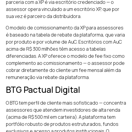
parceria com a XP é via escritório credenciado — o
assessor opera vinculado a um escritório XP, que por
sua vez é parceiro da distribuidora.
O modelo de comissionamento da XP para assessores
é baseado na tabela de rebate da plataforma, que varia
por produto e por volume de AuC. Escritórios com AuC
acima de R$ 300 milhões têm acesso a tabelas
diferenciadas. A XP oferece o modelo de fee fixo como
complemento ao comissionamento — o assessor pode
cobrar diretamente do cliente um fee mensal além da
remuneração via rebate da plataforma.
BTG Pactual Digital
O BTG tem perfil de cliente mais sofisticado — concentra
assessores que atendem investidores de alta renda
(acima de R$ 500 mil em carteira). A plataforma tem
portfólio robusto de produtos estruturados, fundos
exclusivos e acesso a produtos institucionais. O