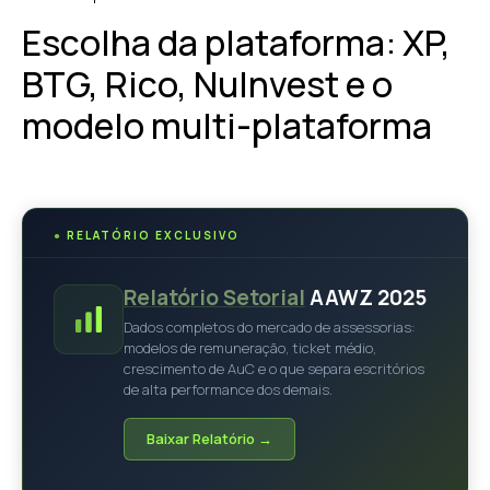
Escolha da plataforma: XP,
BTG, Rico, NuInvest e o
modelo multi-plataforma
●
RELATÓRIO EXCLUSIVO
Relatório Setorial
AAWZ 2025
Dados completos do mercado de assessorias:
modelos de remuneração, ticket médio,
crescimento de AuC e o que separa escritórios
de alta performance dos demais.
Baixar Relatório →