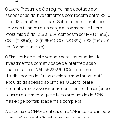
O Lucro Presumido é o regime mais adotado por
assessorias de investimentos com receita entre R$ 10
mil e R$ 2 milhões mensais. Sobre a receita bruta de
serviços financeiros, a carga aproximada no Lucro
Presumido é de 13% a 16%, composta por IRPJ (4,8%),
CSLL (2,88%), PIS (0,65%), COFINS (3%) e ISS (2% a 5%
conforme município).
O Simples Nacional é vedado para assessorias de
investimentos com atividade de intermediação
financeira — o CNAE 6622-3/00 (Corretores e
distribuidores de títulos e valores mobiliários) está
excluído da adesão ao Simples. O Lucro Real é
alternativa para assessorias com margem baixa (onde
o lucro real é menor que o lucro presumido de 32%),
mas exige contabilidade mais complexa.
A escolha do CNAE é crítica: um CNAE incorreto impede
a emissão de nota fiscal como assessor de