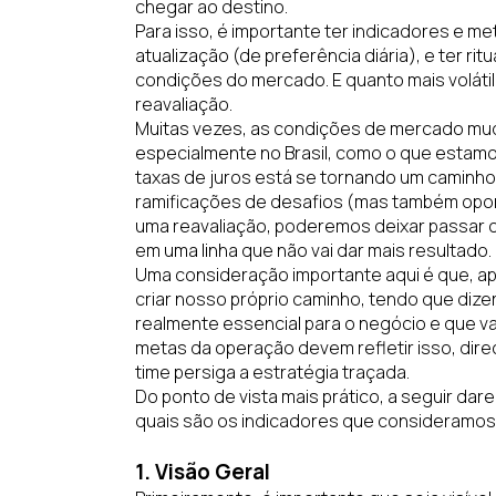
chegar ao destino.
Para isso, é importante ter indicadores e me
atualização (de preferência diária), e ter ri
condições do mercado. E quanto mais voláti
reavaliação.
Muitas vezes, as condições de mercado mud
especialmente no Brasil, como o que estam
taxas de juros está se tornando um caminho
ramificações de desafios (mas também opo
uma reavaliação, poderemos deixar passar 
em uma linha que não vai dar mais resultado.
Uma consideração importante aqui é que, ap
criar nosso próprio caminho, tendo que dizer
realmente essencial para o negócio e que va
metas da operação devem refletir isso, dire
time persiga a estratégia traçada.
Do ponto de vista mais prático, a seguir d
quais são os indicadores que consideramos
1. Visão Geral