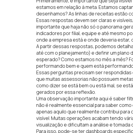
Primeiramente, é importante que seja visível
estamos em relação à meta. Estamos capt
desenhamos? As linhas de receitas estão 
Essas respostas devem ser claras e visíveis
importante que haja não só o panorama geral
indicadores por filial, equipe e até mesmo 
onde a empresa está e onde deveria estar
A partir dessas respostas, podemos detalh
até com o planejamento) e definir um plano 
esperado? Como estamos no mês a mês? Foi 
performando bem e quem está performando
Essas perguntas precisam ser respondidas 
que muitas assessorias não possuem metas p
como dizer se está bem ou está mal, se es
gerados por essa reflexão.
Uma observação importante aqui é saber filt
não é realmente essencial para saber como 
apenas aquilo que realmente contribui para 
visível. Muitas operações acabam tendo vári
visualização e dificultam a análise e tomada
Para isso, pode-se ter dashboards específi