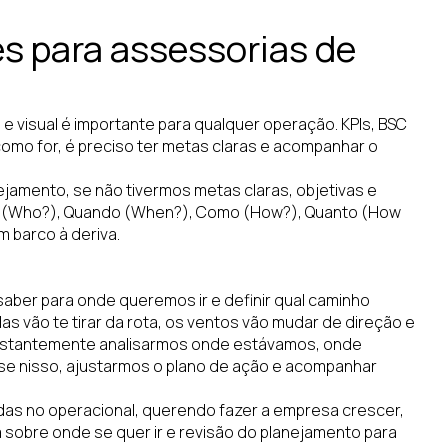
es para assessorias de
 visual é importante para qualquer operação. KPIs, BSC
como for, é preciso ter metas claras e acompanhar o
ejamento, se não tivermos metas claras, objetivas e
m (Who?), Quando (When?), Como (How?), Quanto (How
 barco à deriva.
saber para onde queremos ir e definir qual caminho
as vão te tirar da rota, os ventos vão mudar de direção e
onstantemente analisarmos onde estávamos, onde
se nisso, ajustarmos o plano de ação e acompanhar
das no operacional, querendo fazer a empresa crescer,
 sobre onde se quer ir e revisão do planejamento para