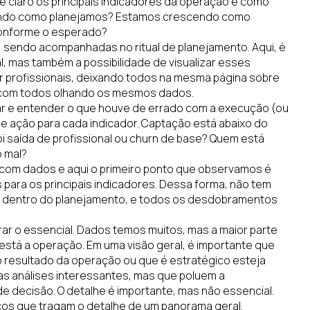
 e claro os principais indicadores da operação e como
ando como planejamos? Estamos crescendo como
conforme o esperado?
, sendo acompanhadas no ritual de planejamento. Aqui, é
, mas também a possibilidade de visualizar esses
por profissionais, deixando todos na mesma página sobre
, com todos olhando os mesmos dados.
ar e entender o que houve de errado com a execução (ou
de ação para cada indicador. Captação está abaixo do
saída de profissional ou churn de base? Quem está
 mal?
com dados e aqui o primeiro ponto que observamos é
ara os principais indicadores. Dessa forma, não tem
tá dentro do planejamento, e todos os desdobramentos
rar o essencial. Dados temos muitos, mas a maior parte
está a operação. Em uma visão geral, é importante que
o resultado da operação ou que é estratégico esteja
as análises interessantes, mas que poluem a
 de decisão. O detalhe é importante, mas não essencial.
cos que tragam o detalhe de um panorama geral.