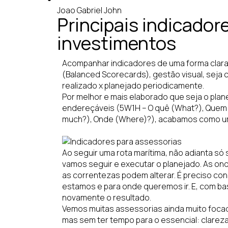
Joao Gabriel John
Principais indicador
investimentos
Acompanhar indicadores de uma forma clara e
(Balanced Scorecards), gestão visual, seja 
realizado x planejado periodicamente.
Por melhor e mais elaborado que seja o plan
endereçáveis (5W1H – O quê (What?), Que
much?), Onde (Where)?), acabamos como um
Ao seguir uma rota marítima, não adianta só 
vamos seguir e executar o planejado. As ond
as correntezas podem alterar. É preciso c
estamos e para onde queremos ir. E, com ba
novamente o resultado.
Vemos muitas assessorias ainda muito foca
mas sem ter tempo para o essencial: clareza