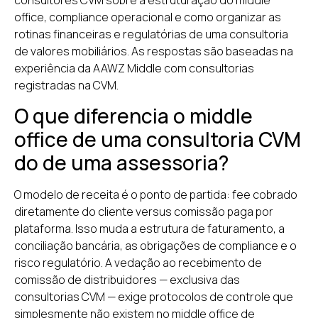
consultores CVM sobre a estruturação do middle
office, compliance operacional e como organizar as
investiment
rotinas financeiras e regulatórias de uma consultoria
de valores mobiliários. As respostas são baseadas na
experiência da AAWZ Middle com consultorias
registradas na CVM.
Do credenciamento CVM ao plug oper
O que diferencia o middle
estrutura completa para fundar consu
office de uma consultoria CVM
investimento com a própria marca, s
do de uma assessoria?
sem conflito.
O modelo de receita é o ponto de partida: fee cobrado
diretamente do cliente versus comissão paga por
plataforma. Isso muda a estrutura de faturamento, a
Agende seu diagnóstico
conciliação bancária, as obrigações de compliance e o
risco regulatório. A vedação ao recebimento de
comissão de distribuidores — exclusiva das
consultorias CVM — exige protocolos de controle que
simplesmente não existem no middle office de