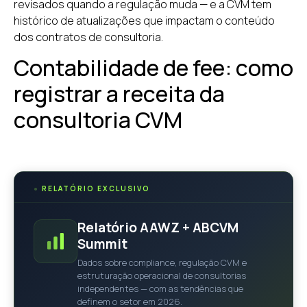
revisados quando a regulação muda — e a CVM tem
histórico de atualizações que impactam o conteúdo
dos contratos de consultoria.
Contabilidade de fee: como
registrar a receita da
consultoria CVM
●
RELATÓRIO EXCLUSIVO
Relatório AAWZ + ABCVM
Summit
Dados sobre compliance, regulação CVM e
estruturação operacional de consultorias
independentes — com as tendências que
definem o setor em 2026.