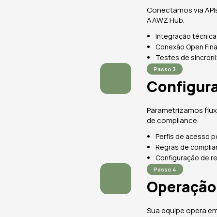
Conectamos via APIs
AAWZ Hub.
Integração técnica
Conexão Open Fina
Testes de sincroni
Passo 3
Configur
Parametrizamos flux
de compliance.
Perfis de acesso po
Regras de complia
Configuração de re
Passo 4
Operação
Sua equipe opera e