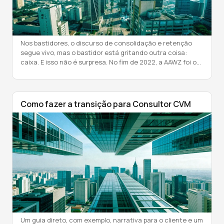
Nos bastidores, o discurso de consolidação e retenção
segue vivo, mas o bastidor está gritando outra coisa:
caixa. E isso não é surpresa. No fim de 2022, a AAWZ foi o
primeiro e único player a colocar em público um ponto
incômodo que quase ninguém queria admitir: 80% das
operações do setor de assessoria não […]
Como fazer a transição para Consultor CVM
Um guia direto, com exemplo, narrativa para o cliente e um