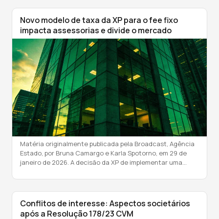
estar reduzindo sua receita pela metade. O que […]
Novo modelo de taxa da XP para o fee fixo
impacta assessorias e divide o mercado
Matéria originalmente publicada pela Broadcast, Agência
Estado, por Bruna Camargo e Karla Spotorno, em 29 de
janeiro de 2026. A decisão da XP de implementar uma
sobretaxa sobre escritórios de assessoria que operam no
modelo de fee fixo passou a dividir opiniões no mercado de
investimentos. A medida surge em meio a uma transição
estrutural […]
Conflitos de interesse: Aspectos societários
após a Resolução 178/23 CVM