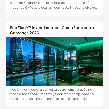
plano de 30 dias A transição para consultor não é só
mudar de CNPJ ou trocar um contrato. É trocar o eixo do
relacionamento: do produto, da instituição, para o
aconselhamento com independência. Da comissão e meta
de produto, para um fee explícito, negociado […]
Fee Fixo XP Investimentos: Como Funciona a
Cobrança 2026
Nos últimos meses, a conversa sobre remuneração no
modelo fee based (“fee fixo”) ficou mais complicada no
mercado de assessoria: parte do custo passa a ser
“plataforma” e parte vira taxa combinada entre assessor e
cliente. Se você não fizer a conta antes, corre o risco de