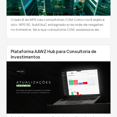
O lado B do NPS nas consultorias CVM Como você explica
isto: NPS 90, AuM/AuC estagnado e recorde de resgates
no trimestre. Se a sua consultoria CVM, assessoria de
investimentos ou MFO vive algo parecido, o problema não
é “falta de pesquisa”. É justamente como o NPS está
sendo usado. O Net Promoter Score nasceu […]
Plataforma AAWZ Hub para Consultoria de
Investimentos