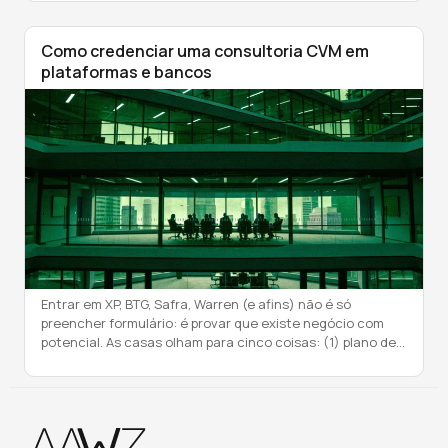
profissionais das principais corretoras. XP/BTG seguem
dominando o canal, mas a concorrência pelos
profissionais vai aumentar. Principal erro, confundir o
Como credenciar uma consultoria CVM em
aumento da concorrência […]
plataformas e bancos
Entrar em XP, BTG, Safra, Warren (e afins) não é só
preencher formulário: é provar que existe negócio com
potencial. As casas olham para cinco coisas: (1) plano de
negócio que faça sentido (potencial de clientes e PL), (2)
time mínimo para operar (comercial,
atendimento/backoffice e compliance — parte pode ser
terceirizada), (3) lastro/qualificação (certificações […]