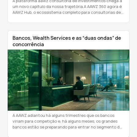
A plataforma aawz consultoria de investimentos chega a
um novo capítulo da nossa trajetória.A AAWZ 360 agora é
AAWZ Hub, o ecossistema completo para consultorias de
investimentos, reunindo, em um só lugar, todas as
soluções que uma operação precisa para funcionar de
ponta a ponta. Agora com múltiplos módulos totalmente
integrados e conectados entre si, […]
Bancos, Wealth Services e as “duas ondas” de
concorrência
A AAWZ adiantou há alguns trimestres que os bancos
viriam para competição e, há alguns meses, os grandes
bancos estão se preparando para entrar no segmento de
assessoria de investimentos B2B contratando ex-