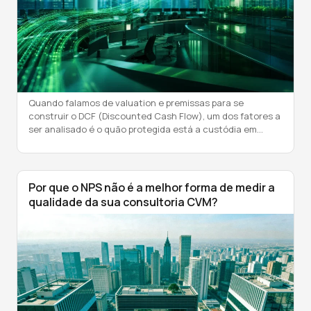
Quando falamos de valuation e premissas para se
construir o DCF (Discounted Cash Flow), um dos fatores a
ser analisado é o quão protegida está a custódia em
relação a alguns fatores: Concentração da custódia por
cliente Concentração da custódia por profissional
Concentração da custódia em determinados produtos
Quando olhamos a custódia por profissional, […]
Por que o NPS não é a melhor forma de medir a
qualidade da sua consultoria CVM?