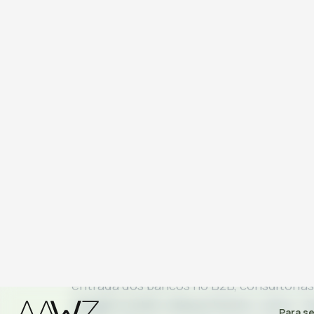
Para se
RELATÓRIO AAWZ · SETORIAL 2025
Relatório Set
Anual 2025
O sonho grande acabou?
O mercado de 
radicalmente diferente de 2023 — nova
entrada dos bancos no B2B, consultoria
margens estão redesenhando o setor. Qu