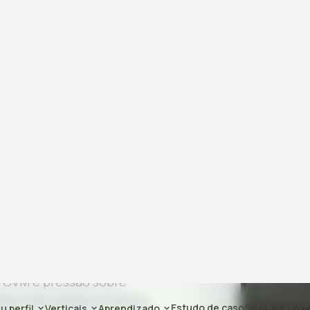
Estudo de caso
Sobre a AAWZ
u perfil
Verticais
Aprendizado
orial
BASE DE DADOS
350+ operações
assessorias em 2025 é
s regulamentações,
s CVM e pressão sobre
em não atualiza a leitura