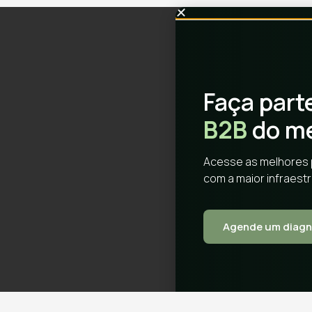
Faça part
B2B
do m
Acesse as melhores 
com a maior infraestr
Agende um diagn