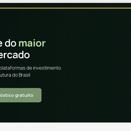
e do
maior
ercado
plataformas de investimento
utura do Brasil
óstico gratuito