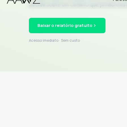
decide sobre um cenário que já não exis
Baixar o relatório gratuito
Acesso imediato · Sem custo