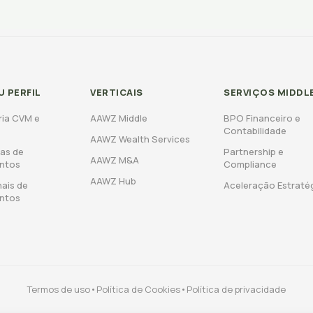
U PERFIL
VERTICAIS
SERVIÇOS MIDDL
ria CVM e
AAWZ Middle
BPO Financeiro e
Contabilidade
AAWZ Wealth Services
as de
Partnership e
AAWZ M&A
entos
Compliance
AAWZ Hub
nais de
Aceleração Estraté
entos
Termos de uso
•
Política de Cookies
•
Política de privacidade