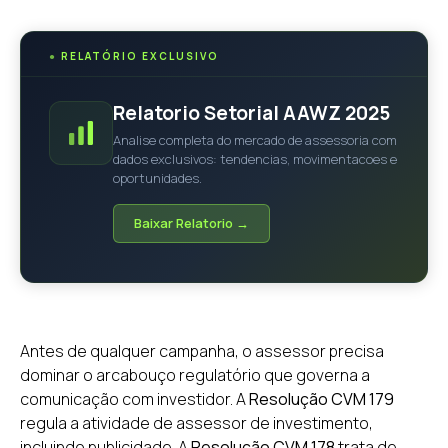
●
RELATÓRIO EXCLUSIVO
Relatorio Setorial AAWZ 2025
Analise completa do mercado de assessoria com
dados exclusivos: tendencias, movimentacoes e
oportunidades.
Baixar Relatorio →
Antes de qualquer campanha, o assessor precisa
dominar o arcabouço regulatório que governa a
comunicação com investidor. A
Resolução CVM 179
regula a atividade de assessor de investimento,
incluindo publicidade. A
Resolução CVM 178
trata de