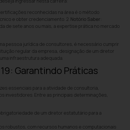
deseja ingressar nesta carreira:
certificações reconhecidas na área é o método
cnico e obter credenciamento. 2.
Notório Saber:
da de sete anos ou mais, a expertise prática no mercado
ma pessoa jurídica de consultores, é necessário cumprir
tituição regular da empresa, designação de um diretor
 uma infraestrutura adequada.
9: Garantindo Práticas
es essenciais para a atividade de consultoria,
s investidores. Entre as principais determinações,
obrigatoriedade de um diretor estatutário para a
nos robustos, com recursos humanos e computacionais