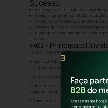
Sucesso
Verificar e registrar o objeto social da 
Designar um diretor estatutário com ple
Assegurar a manutenção de recursos h
Implementar controles e práticas inter
Atualizar-se constantemente quanto às 
mercado
FAQ - Principais Dúvi
1. Qual o papel principal de um consultor CVM
O consultor CVM orienta investidores por 
profunda compreensão do mercado financeir
2. Quais são os requisitos para constituir u
Faça part
Além da necessidade de certificações ou co
B2B
do m
legais, ter um objeto social adequado e man
3. Como a regulamentação CVM 19 contribui 
Acesse as melhores 
com a maior infraestr