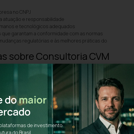
empresa no CNPJ
na atuação e responsabilidade
umanos e tecnológicos adequados
nas que garantam a conformidade com as normas
mudanças regulatórias e às melhores práticas do
das sobre Consultoria CVM
?
meio de recomendações personalizadas, apoiado por uma
o e das normas regulatórias.
ma equipe de consultoria CVM?
e do
maior
mprovada experiência, é essencial cumprir os requisitos
ercado
ter uma estrutura interna robusta.
para a proteção dos investidores?
plataformas de investimento
utura do Brasil