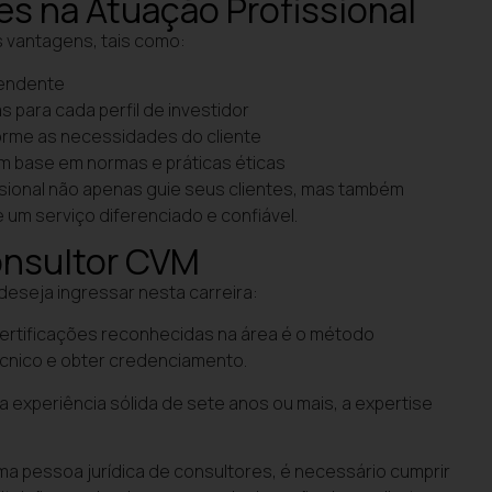
es na Atuação Profissional
 vantagens, tais como:
pendente
para cada perfil de investidor
forme as necessidades do cliente
m base em normas e práticas éticas
ssional não apenas guie seus clientes, mas também
e um serviço diferenciado e confiável.
onsultor CVM
deseja ingressar nesta carreira:
m certificações reconhecidas na área é o método
cnico e obter credenciamento.
a experiência sólida de sete anos ou mais, a expertise
ma pessoa jurídica de consultores, é necessário cumprir