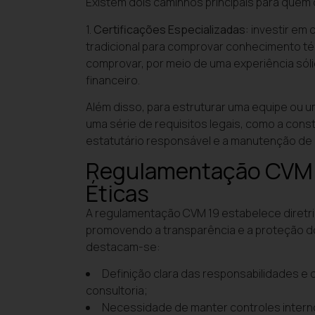
Existem dois caminhos principais para quem 
1.
Certificações Especializadas:
investir em 
tradicional para comprovar conhecimento té
comprovar, por meio de uma experiência sóli
financeiro.
Além disso, para estruturar uma equipe ou u
uma série de requisitos legais, como a cons
estatutário responsável e a manutenção de
Regulamentação CVM 1
Éticas
A regulamentação CVM 19 estabelece diretriz
promovendo a transparência e a proteção do
destacam-se:
Definição clara das responsabilidades e 
consultoria;
Necessidade de manter controles inter