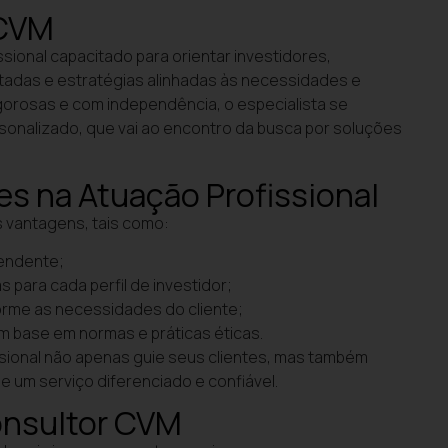
 CVM
ssional capacitado para orientar investidores,
das e estratégias alinhadas às necessidades e
igorosas e com independência, o especialista se
sonalizado, que vai ao encontro da busca por soluções
es na Atuação Profissional
 vantagens, tais como:
pendente;
para cada perfil de investidor;
forme as necessidades do cliente;
m base em normas e práticas éticas.
ssional não apenas guie seus clientes, mas também
de um serviço diferenciado e confiável.
onsultor CVM