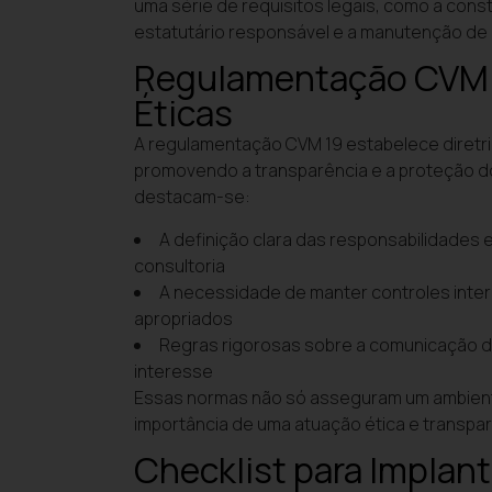
uma série de requisitos legais, como a cons
estatutário responsável e a manutenção de
Regulamentação CVM 1
Éticas
A regulamentação CVM 19 estabelece diretriz
promovendo a transparência e a proteção do
destacam-se:
A definição clara das responsabilidades e
consultoria
A necessidade de manter controles inte
apropriados
Regras rigorosas sobre a comunicação do
interesse
Essas normas não só asseguram um ambien
importância de uma atuação ética e transpa
Checklist para Implan