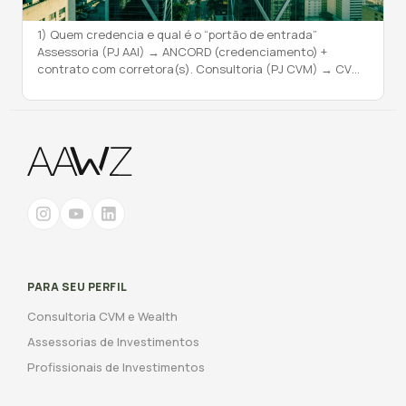
1) Quem credencia e qual é o “portão de entrada”
Assessoria (PJ AAI) → ANCORD (credenciamento) +
contrato com corretora(s). Consultoria (PJ CVM) → CVM
(autorização) + segregação e governança internas.
Tradução prática: AAI-PJ precisa da corretora dizendo
“sim”; consultoria-PJ precisa da CVM dizendo “ok” para o
seu desenho de governança e operação. 2) Governança
[…]
PARA SEU PERFIL
Consultoria CVM e Wealth
Assessorias de Investimentos
Profissionais de Investimentos