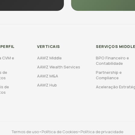
 PERFIL
VERTICAIS
SERVIÇOS MIDDL
a CVM e
AAWZ Middle
BPO Financeiro e
Contabilidade
AAWZ Wealth Services
s de
Partnership e
AAWZ M&A
tos
Compliance
AAWZ Hub
is de
Aceleração Estraté
tos
Termos de uso
•
Política de Cookies
•
Política de privacidade