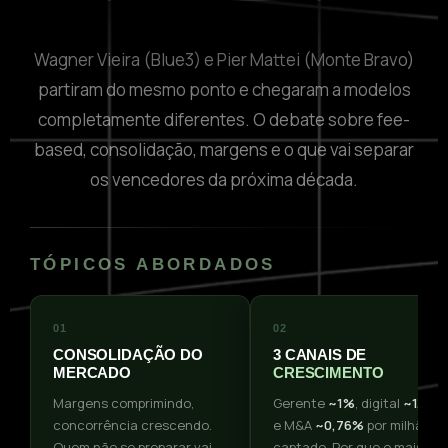
Wagner Vieira (Blue3) e Pier Mattei (Monte Bravo)
partiram do mesmo ponto e chegaram a modelos
completamente diferentes. O debate sobre fee-
based, consolidação, margens e o que vai separar
os vencedores da próxima década.
TÓPICOS ABORDADOS
01
02
CONSOLIDAÇÃO DO
3 CANAIS DE
MERCADO
CRESCIMENTO
Margens comprimindo,
Gerente
~1%
, digital
~1,5%
concorrência crescendo.
e M&A
~0,76%
por milhão
Quem não se preparar vai
captado. Por que o mais