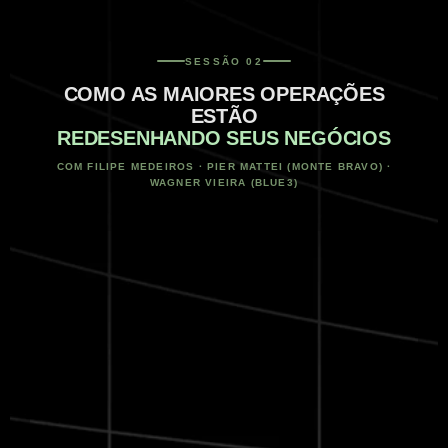
SESSÃO 02
COMO AS MAIORES OPERAÇÕES
PILAR 03
ESTÃO
Sociedade
REDESENHANDO SEUS NEGÓCIOS
Converter 100% das soluções one shot em equity
Capital financeiro para expansão
50% cashback em recorrentes
COM FILIPE MEDEIROS · PIER MATTEI (MONTE BRAVO) ·
Suporte AAWZ M&A para aceleração
WAGNER VIEIRA (BLUE3)