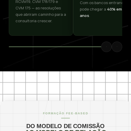
RCVM19, CVM 178/179 e
Com os bancos entrando,
CVM 175 — as resoluções
pode chegar a
40% em 10
que abriram caminho para a
anos
.
consultoria crescer.
AAWZ WEALTH SERVICE
FORMAÇÃO FEE-BASED
DO MODELO DE COMISSÃO