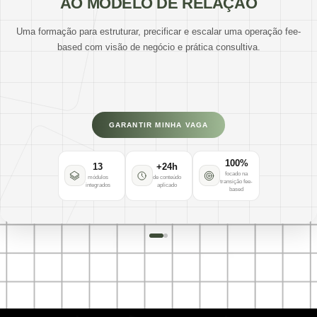
AO MODELO DE RELAÇÃO
Uma formação para estruturar, precificar e escalar uma operação fee-
based com visão de negócio e prática consultiva.
PILAR 01
AAWZ Middle
Estrutura jurídica + contabilidade
GARANTIR MINHA VAGA
Consultores estratégicos
Estruturação de partnership
Acordo de sócios
Marketing e expansão
100%
13
+24h
focado na
módulos
de conteúdo
transição fee-
integrados
aplicado
based
PILAR 02
AAWZ Wealth Service
Gestão de relacionamento corretora (Plug)
Suporte estratégico mensal + cursos AAWZ
50% cashback em serviços recorrentes
Acesso à infraestrutura light