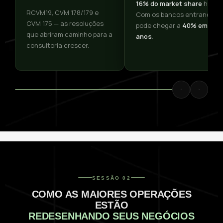
16% do market share
hoje.
RCVM19, CVM 178/179 e
Com os bancos entrando,
CVM 175 — as resoluções
pode chegar a
40% em 10
que abriram caminho para a
anos
.
consultoria crescer.
SESSÃO 02
COMO AS MAIORES OPERAÇÕES
ESTÃO
REDESENHANDO SEUS NEGÓCIOS