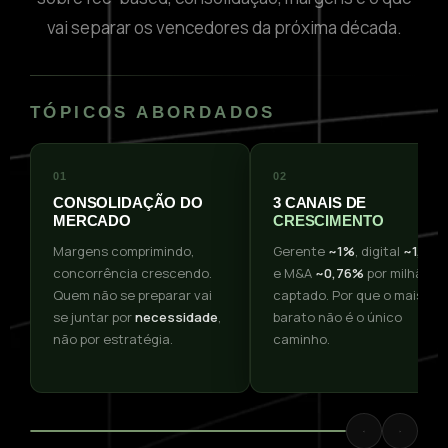
vai separar os vencedores da próxima década.
TÓPICOS ABORDADOS
01
02
CONSOLIDAÇÃO DO
3 CANAIS DE
MERCADO
CRESCIMENTO
Margens comprimindo,
Gerente
~1%
, digital
~1,5%
concorrência crescendo.
e M&A
~0,76%
por milhão
Quem não se preparar vai
captado. Por que o mais
se juntar por
necessidade
,
barato não é o único
não por estratégia.
caminho.